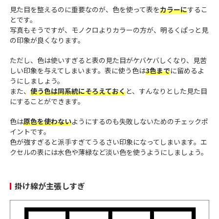
見た目を整えるのに重要なのが、色を使って表を
カラーに
するこ
とです。
写真もそうですが、モノクロよりカラーの方が、明るくぱっと見
の印象が良くなります。
ただし、色は使いすぎると表の見た目がケバケバしくなり、見苦
しい印象を与えてしまいます。表に使う色は
3色まで
に留めるよ
うにしましょう。
また、
使う色は同系統にそろえておく
と、すんなりとした見た目
にすることができます。
色は
原色を使わない
ようにするのも失敗しないためのチェックポ
イントです。
色が強すぎると派手すぎてうるさい印象になってしまいます。エ
クセルの表には水色や薄緑など淡い色を使うようにしましょう。
掛け線が主張しすぎ