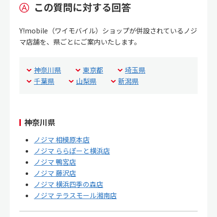
この質問に対する回答
Y!mobile（ワイモバイル）ショップが併設されているノジ
マ店舗を、県ごとにご案内いたします。
神奈川県
東京都
埼玉県
千葉県
山梨県
新潟県
神奈川県
ノジマ 相模原本店
ノジマ ららぽーと横浜店
ノジマ 鴨宮店
ノジマ 藤沢店
ノジマ 横浜四季の森店
ノジマ テラスモール湘南店