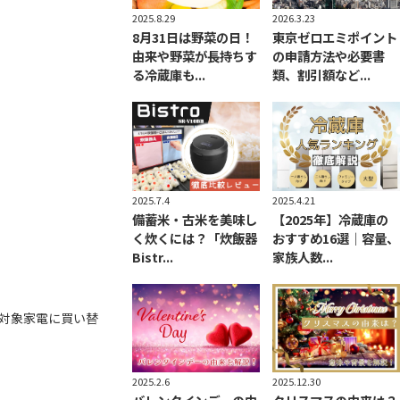
2025.8.29
2026.3.23
8月31日は野菜の日！
東京ゼロエミポイント
由来や野菜が長持ちす
の申請方法や必要書
る冷蔵庫も...
類、割引額など...
2025.7.4
2025.4.21
備蓄米・古米を美味し
【2025年】冷蔵庫の
く炊くには？「炊飯器
おすすめ16選｜容量、
Bistr...
家族人数...
対象家電に買い替
2025.2.6
2025.12.30