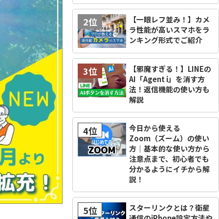
【一眼レフ並み！】カメ
2位
ラ性能が高いスマホをラ
ンキング形式でご紹介
【邪魔すぎる！】LINEの
3位
AI「Agent i」を消す方
法！返信機能の使い方も
解説
今日から使える
4位
Zoom（ズーム）の使い
方｜基本的な使い方から
注意点まで、初心者でも
分かるようにイチから解
説！
スターリンクとは？衛星
5位
通信のiPhone設定方法や