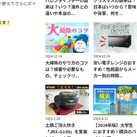
バレンタインデーの由
クリスマスの由来は？
い替えでさらにポイ
来は？いつ？海外との
日本はいつから？意味
違いや本当の...
や背景、何を...
ます！
2024.12.14
2024.10.24
大掃除のやり方のコツ
安い電子レンジのおす
は？順番や必要なも
すめ！性能面からメー
の、チェックリ...
カー別の特徴...
2025.3.28
2024.8.12
土鍋ご泡火炊き
【2024年版】大学生
「JRX-G100」を実食
におすすめ！横浜のバ