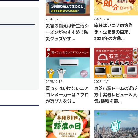
2026.1.18
2026.2.20
節分はいつ？恵方巻
災害の備えは新生活シ
き・豆まきの由来、
ーズンがおすすめ！防
2026年の方角...
災グッズやす...
2025.11.7
2025.12.18
東芝石窯ドームの選び
買ってはいけないエア
方｜実機レビュー＆人
コンメーカーは？プロ
気3機種を競...
が選び方を分...