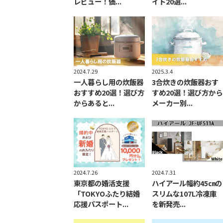
レビュー！価...
イト20選...
2024.7.29
2025.3.4
一人暮らし用の炊飯器
3合炊きの炊飯器おす
おすすめ20選！選び方
すめ20選！選び方から
からあると...
メーカー別...
2024.7.31
2024.7.26
ハイアール幅約45㎝の
東京都の婚活支援
スリムな107L冷凍庫
「TOKYOふたり結婚
を新発売...
応援パスポート...