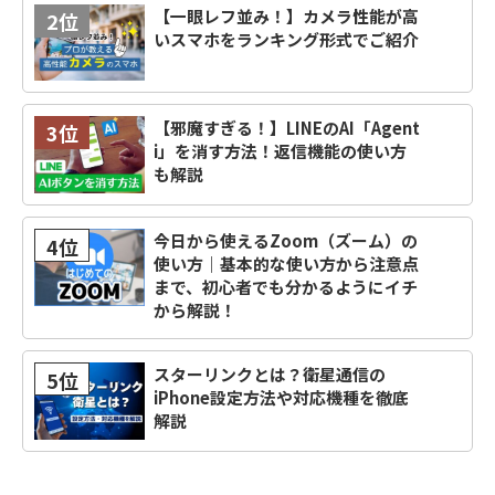
【一眼レフ並み！】カメラ性能が高
2位
いスマホをランキング形式でご紹介
【邪魔すぎる！】LINEのAI「Agent
3位
i」を消す方法！返信機能の使い方
も解説
今日から使えるZoom（ズーム）の
4位
使い方｜基本的な使い方から注意点
まで、初心者でも分かるようにイチ
から解説！
スターリンクとは？衛星通信の
5位
iPhone設定方法や対応機種を徹底
解説