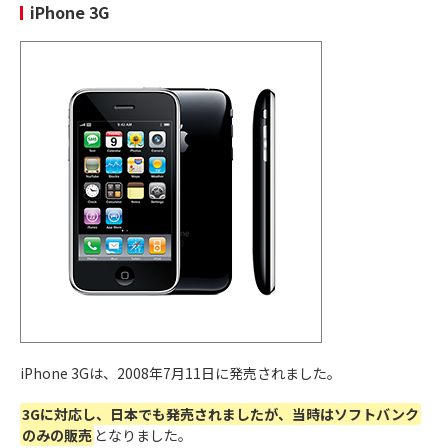
9月19日
と
大型化
iPhone 3G
iPhone 6
2014年
本体のディスプレイサイズが4.7インチ、5.5インチ
9月19日
と
大型化
iPhone 6
Plus
2015年
3D Touch機能
が初めて搭載
9月25日
iPhone 6s
2015年
3D Touch機能
が初めて搭載
9月25日
iPhone 6s
Plus
iPhone 3Gは、2008年7月11日に発売されました。
2016年
大型化していたiPhoneが
小型化
3月24日
iPhone SE
3Gに対応し、日本でも発売されましたが、当時はソフトバンク
(第1世代)
のみの販売
となりました。