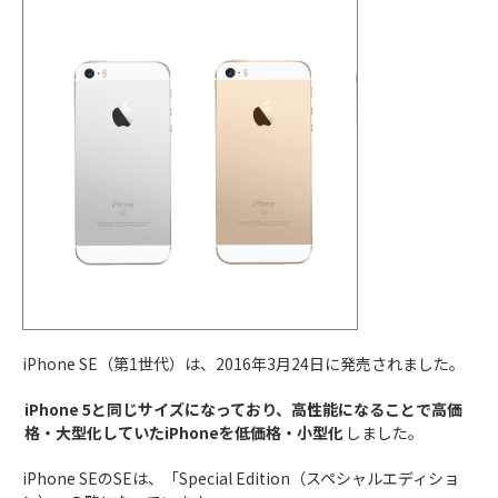
2024年
プロセッサは
「A18」
搭載
9月20日
iPhone 16 Pro/iPhone 16 Pro Maxは
超広角
iPhone 16
カメラが4,800万画素に向上
Plus
iPhone 16 Pro/iPhone 16 Pro Maxの
画面サ
イズが変更
カメラコントロールボタン
が搭載
iPhone 16/iPhone 16 Plusの
カメラ位置が変
更
2024年
プロセッサは
「A18」
搭載
9月20日
iPhone 16 Pro/iPhone 16 Pro Maxは
超広角
iPhone 16
カメラが4,800万画素に向上
Pro
iPhone 16 Pro/iPhone 16 Pro Maxの
画面サ
イズが変更
iPhone SE（第1世代）は、2016年3月24日に発売されました。
カメラコントロールボタン
が搭載
iPhone 5と同じサイズになっており、高性能になることで高価
iPhone 16/iPhone 16 Plusの
カメラ位置が変
格・大型化していたiPhoneを低価格・小型化
しました。
更
2024年
プロセッサは
「A18」
搭載
iPhone SEのSEは、「Special Edition（スペシャルエディショ
9月20日
iPhone 16 Pro/iPhone 16 Pro Maxは
超広角
iPhone 16