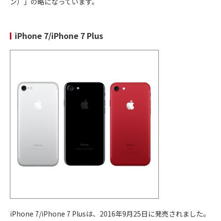
ン）」の略になっています。
カメラが4,800万画素に向上
Pro Max
iPhone 16 Pro/iPhone 16 Pro Maxの
画面サ
イズが変更
iPhone 7/iPhone 7 Plus
16シリーズの最安モデル
MagSafe非対応
2025年
ワイヤレス充電はQi対応
2月28日
4,800万画素シングルカメラ
iPhone16e
自社開発のセルラーモデム｢Apple C1｣搭載
AI機能「Apple Intelligence」の利用に最
適な最新モデル
カメラ位置が横長のカメラバー型に変更
2025年
プロセッサは「A19」搭載
9月20日
iPhone 17シリーズはフロントカメラの画素
iPhone17
数向上、1800万画素カメラを搭載。
iPhone 17シリーズはLTPO方式の有機ELディ
スプレイ「LTPO OLED」を全モデルに搭載。
iPhone 7/iPhone 7 Plusは、2016年9月25日に発売されました。