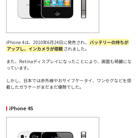
カメラレンズの見た目が当時流行っていたタピオ
2019年
カに似ていることから「
タピオカレンズ
」と呼ば
9月20日
iPhone 11
れる
カメラレンズの見た目が当時流行っていたタピオ
2019年
iPhone 4は、2010年6月24日に発売され、
iPhone 11
カに似ていることから「
バッテリーの持ちが
タピオカレンズ
」と呼ば
9月20日
Pro
れる
アップし、インカメラが搭載
されました。
また、Retinaディスプレイになったことにより、画面も綺麗にな
カメラレンズの見た目が当時流行っていたタピオ
っています。
2019年
iPhone 11
カに似ていることから「
タピオカレンズ
」と呼ば
9月20日
Pro Max
れる
しかし、日本では赤外線やおサイフケータイ、ワンセグなどを搭
載したガラケーがまだまだ優勢でした。
2020年
8では搭載していなかった
デュアルSIM
に対応
4月24日
iPhone SE
iPhone 4S
(第2世代)
2020年
5G
に初対応
10月23
カメラのF値が1.6になり、
より明るく写真を撮影