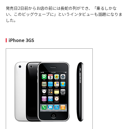
発売日2日前からお店の前には長蛇の列ができ、「乗るしかな
2016年
イヤホンジャックが廃止
され、新しいカラバリが
い、このビッグウェーブに」というインタビューも話題になりま
9月25日
iPhone 7
人気
した。
iPhone 3GS
2016年
iPhone 7
ポートレートモード
が初めて搭載
9月25日
Plus
2017年
背面がガラスになり、
ワイヤレス充電
にも対応
9月22日
iPhone 8
2017年
iPhone 8
背面がガラスになり、
ワイヤレス充電
にも対応
9月22日
Plus