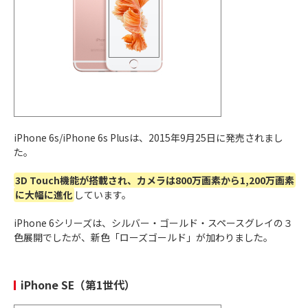
Lightningコネクタから
USB-Cに変更
全モデルがDynamic Island
に
全モデルが4,800万画素
で撮影可能
2023年
エッジが丸み帯びており、
持ちやすさが向上
iPhone 15
9月22日
Proシリーズのプロセッサは
A17 Pro
に
Pro Max
Proシリーズはチタニウム素材になり、
最も
軽いProシリーズ
に
カメラコントロールボタン
が搭載
iPhone 6s/iPhone 6s Plusは、2015年9月25日に発売されまし
iPhone 16/iPhone 16 Plusの
カメラ位置が変
た。
更
2024年
プロセッサは
「A18」
搭載
3D Touch機能が搭載され、カメラは800万画素から1,200万画素
9月20日
iPhone 16 Pro/iPhone 16 Pro Maxは
超広角
に大幅に進化
iPhone 16
しています。
カメラが4,800万画素に向上
iPhone 16 Pro/iPhone 16 Pro Maxの
画面サ
iPhone 6シリーズは、シルバー・ゴールド・スペースグレイの３
イズが変更
色展開でしたが、新色「ローズゴールド」が加わりました。
カメラコントロールボタン
が搭載
iPhone SE（第1世代）
iPhone 16/iPhone 16 Plusの
カメラ位置が変
更