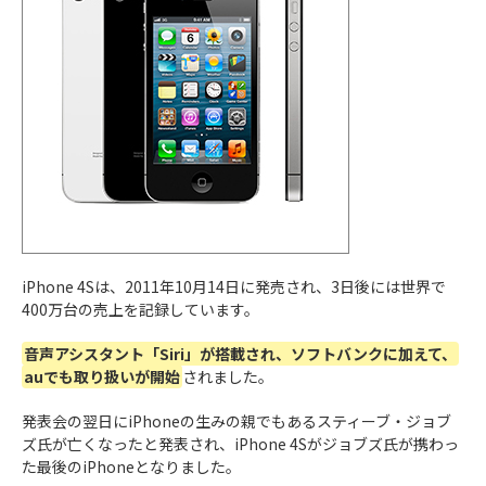
iPhone 12
日
可能
2020年
5G
に初対応
11月13
iPhone 12
カメラのF値が1.6になり、
より明るく写真を撮影
日
mini
可能
2020年
初めてLiDARスキャナが搭載し、
カメラ性能が向
10月23
iPhone 12
上
日
Pro
iPhone 4Sは、2011年10月14日に発売され、3日後には世界で
400万台の売上を記録しています。
2020年
初めてLiDARスキャナが搭載し、
カメラ性能が向
音声アシスタント「Siri」が搭載され、ソフトバンクに加えて、
11月13
iPhone 12
上
auでも取り扱いが開始
されました。
日
Pro Max
発表会の翌日にiPhoneの生みの親でもあるスティーブ・ジョブ
ズ氏が亡くなったと発表され、iPhone 4Sがジョブズ氏が携わっ
た最後のiPhoneとなりました。
2021年
シネマティックモード
が搭載し、カンタンに奥ゆ