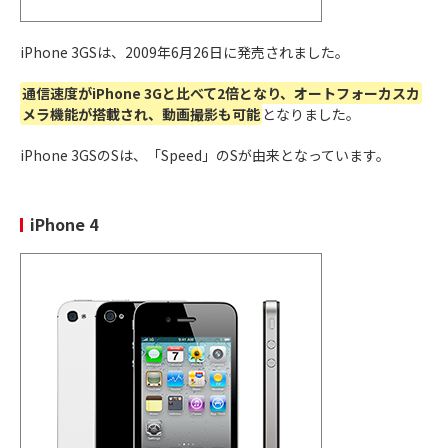
iPhone発売から10周年、初の全面ディスプレイモ
2017年
デル
11月3日
iPhone 3GSは、2009年6月26日に発売されました。
顔認証
も話題に
iPhone X
通信速度がiPhone 3Gと比べて2倍となり、オートフォーカスカ
メラ機能が搭載され、動画撮影も可能
となりました。
2018年
ゴールドが加わり、全面ディスプレイモデルが
大
9月21日
型化
iPhone XS
iPhone 3GSのSは、「Speed」のSが由来となっています。
2018年
ゴールドが加わり、全面ディスプレイモデルが
大
iPhone 4
iPhone XS
9月21日
型化
Max
2018年
カラーバリエーションが豊富
な全面ディスプレイ
10月26
iPhone XR
モデル
日