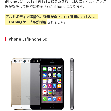
iPhone 5は、2012年9月21日に発売され、CEOにティム・クック
2022年
指紋認証が搭載したiPhoneでは、初となる5G対応
氏が就任して最初に発表されたiPhoneになります。
3月18日
iPhone SE
（第3世代）
アルミボディで軽量化、強度が向上、LTE通信にも対応し、
Lightningケーブルが採用
されました。
暗い場所での明るさ補正が大幅に強化。
夜景
が綺麗
に
インカメラにオートフォーカスが搭載、
自撮
iPhone 5s/iPhone 5c
りが綺麗
に
アクションモード搭載で、
動画の手ブレ補正
2022年
が強化
9月16日
衛星通信機能で緊急時でも
SOS通信
が可能
iPhone 14
Proシリーズは
ダイナミックアイランド
が搭
載
Proシリーズはスリープ時でも時計などカス
タマイズされたロック画面を表示できる、
常
時表示ディスプレイ
が登場
暗い場所での明るさ補正が大幅に強化。
夜景
が綺麗
に
インカメラにオートフォーカスが搭載、
自撮
りが綺麗
に