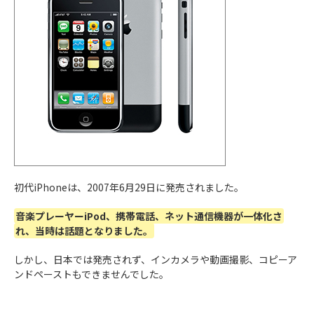
2010年
初めて
インカメラ
が搭載
6月24日
iPhone 4
2011年
10月14
スティーブ・ジョブズ氏が携わった
最後
のiPhone
iPhone 4S
日
2012年
Lightningケーブル
が初めて採用
9月21日
iPhone 5
2013年
初代iPhoneは、2007年6月29日に発売されました。
低価格で
カラーバリエーションが豊富
9月20日
iPhone 5c
音楽プレーヤーiPod、携帯電話、ネット通信機器が一体化さ
れ、当時は話題となりました。
2013年
ドコモ
も加わり、大手3キャリア全てで取り扱い
しかし、日本では発売されず、インカメラや動画撮影、コピーア
9月20日
が開始
iPhone 5s
ンドペーストもできませんでした。
2014年
本体のディスプレイサイズが4.7インチ、5.5インチ