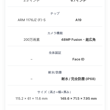
3.5 インチ
6.1 インチ
チップ
ARM 1176JZ (F)-S
A19
カメラ機能
200万画素
48MP Fusion・超広角
生体認証
–
Face ID
耐水/防塵
–
耐水 / 完全防塵 (IP68)
サイズ（高さ×幅×厚み）
115.2 × 61 × 11.6 mm
149.6 × 71.5 × 7.95 mm