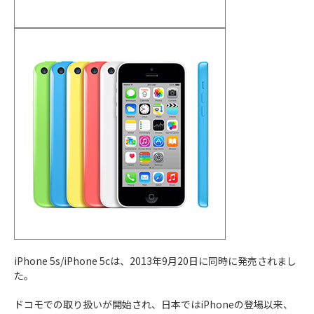
アクションモード搭載で、
動画の手ブレ補正
2022年
が強化
iPhone 14
10月7日
衛星通信機能で緊急時でも
SOS通信
が可能
Plus
Proシリーズは
ダイナミックアイランド
が搭
載
Proシリーズはスリープ時でも時計などカス
タマイズされたロック画面を表示できる、
常
時表示ディスプレイ
が登場
暗い場所での明るさ補正が大幅に強化。
夜景
が綺麗
に
インカメラにオートフォーカスが搭載、
自撮
りが綺麗
に
アクションモード搭載で、
動画の手ブレ補正
2022年
が強化
iPhone 14
9月16日
衛星通信機能で緊急時でも
SOS通信
が可能
Pro
Proシリーズは
ダイナミックアイランド
が搭
iPhone 5s/iPhone 5cは、2013年9月20日に同時に発売されまし
載
た。
Proシリーズはスリープ時でも時計などカス
タマイズされたロック画面を表示できる、
常
ドコモでの取り扱いが開始され、日本ではiPhoneの登場以来、
時表示ディスプレイ
が登場