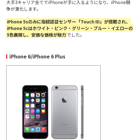
大手3キャリア全てでiPhoneが手に入るようになり、iPhone競
争が激化します。
暗い場所での明るさ補正が大幅に強化。
夜景
iPhone 5sのみに指紋認証センサー「Touch ID」が搭載され、
が綺麗
に
iPhone 5cはホワイト・ピンク・グリーン・ブルー・イエローの
インカメラにオートフォーカスが搭載、
自撮
5色展開し、安価な価格が魅力
でした。
りが綺麗
に
アクションモード搭載で、
動画の手ブレ補正
2022年
が強化
iPhone 14
iPhone 6/iPhone 6 Plus
9月16日
衛星通信機能で緊急時でも
SOS通信
が可能
Pro Max
Proシリーズは
ダイナミックアイランド
が搭
載
Proシリーズはスリープ時でも時計などカス
タマイズされたロック画面を表示できる、
常
時表示ディスプレイ
が登場
Lightningコネクタから
USB-Cに変更
全モデルがDynamic Island
に
全モデルが4,800万画素
で撮影可能
2023年
エッジが丸み帯びており、
持ちやすさが向上
9月22日
iPhone 15
Proシリーズのプロセッサは
A17 Pro
に
Proシリーズはチタニウム素材になり、
最も