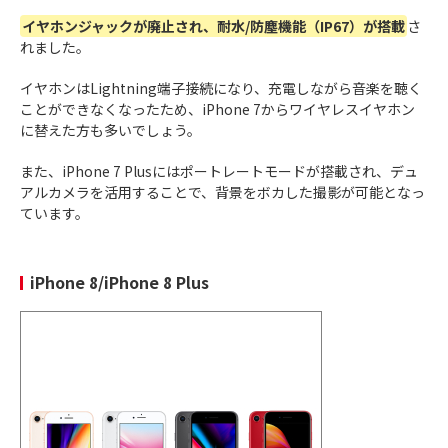
歴代iPhoneの中でも最薄のボディ
イヤホンジャックが廃止され、耐水/防塵機能（IP67）が搭載
さ
カメラ位置が横長のカメラバー型に変更
れました。
2025年
プロセッサは「A19 Pro」搭載
9月20日
iPhone Air
4,800万画素のシングルカメラを採用
イヤホンはLightning端子接続になり、充電しながら音楽を聴く
iPhone 17シリーズはLTPO方式の有機ELディ
ことができなくなったため、iPhone 7からワイヤレスイヤホン
スプレイ「LTPO OLED」を全モデルに搭載。
に替えた方も多いでしょう。
また、iPhone 7 Plusにはポートレートモードが搭載され、デュ
冷却システムに「ベイパーチャンバー」を採
アルカメラを活用することで、背景をボカした撮影が可能となっ
用、高負荷処理でも安定
ています。
カメラ位置が横長のカメラバー型に変更
プロセッサは「A19 Pro」搭載
2025年
広角：4,800万画素（予想）超広角：4,800
iPhone17P
iPhone 8/iPhone 8 Plus
9月20日
万画素（予想）望遠：1,200万画素（予想）
ro
の3つのレンズ搭載
前後のカメラで同時に動画を撮影できる「デ
ュアル動画撮影」、映画制作レベルの8K動画
撮影可能
冷却システムに「ベイパーチャンバー」を採
用、高負荷処理でも安定