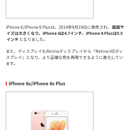
軽いProシリーズ
に
Lightningコネクタから
USB-Cに変更
iPhone 6/iPhone 6 Plusは、2014年9月19日に発売され、
画面サ
全モデルがDynamic Island
に
イズは大きくなり、iPhone 6は4.7インチ、iPhone 6 Plusは5.5
全モデルが4,800万画素
で撮影可能
2023年
インチ
となりました。
エッジが丸み帯びており、
持ちやすさが向上
iPhone 15
9月22日
Proシリーズのプロセッサは
A17 Pro
に
Plus
また、ディスプレイもRetinaディスプレイから「Retina HDディ
Proシリーズはチタニウム素材になり、
最も
スプレイ」となり、より正確な色を再現できるように進化してい
軽いProシリーズ
に
ます。
Lightningコネクタから
USB-Cに変更
iPhone 6s/iPhone 6s Plus
全モデルがDynamic Island
に
全モデルが4,800万画素
で撮影可能
2023年
エッジが丸み帯びており、
持ちやすさが向上
iPhone 15
9月22日
Proシリーズのプロセッサは
A17 Pro
に
Pro
Proシリーズはチタニウム素材になり、
最も
軽いProシリーズ
に