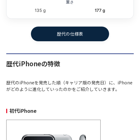
重さ
135 g
177 g
iPhoneの
発売日
発売時に話題になった特徴
機種名
歴代iPhoneの特徴
2007年
日本では未発売
の初代iPhone
6月29日
iPhone
（初代）
歴代のiPhoneを発売した順（キャリア版の発売日）に、iPhone
がどのように進化していったのかをご紹介していきます。
2008年
発売日前から
長蛇の列
ができるほど話
7月11日
題
iPhone 3G
初代iPhone
2009年
オートフォーカス、動画撮影
が可能
6月26日
iPhone 3Gs