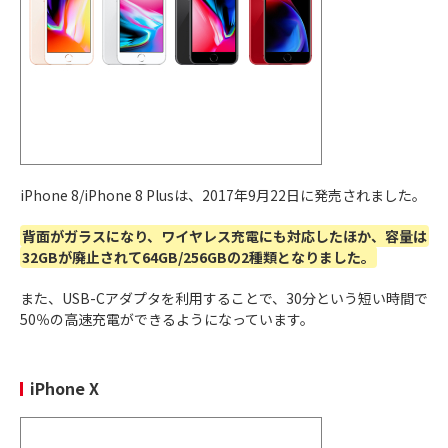
カメラ位置が横長のカメラバー型に変更
2025年
プロセッサは「A19 Pro」搭載
iPhone17P
9月20日
シリーズ最大の大容量バッテリーを搭載
roMax
前後のカメラで同時に動画を撮影できる「デ
ュアル動画撮影」、映画制作レベルの8K動画
撮影可能
最新の「A19」チップを搭載し、Apple
iPhone 8/iPhone 8 Plusは、2017年9月22日に発売されました。
Intelligenceに対応
48MP Fusionカメラシステムによる高解像
背面がガラスになり、ワイヤレス充電にも対応したほか、容量は
2026年
度写真と光学2倍望遠が可能
32GBが廃止されて64GB/256GBの2種類となりました。
3月11日
新たにMagSafe（最大15W）やQi2ワイヤレ
iPhone 17e
ス充電に対応
また、USB-Cアダプタを利用することで、30分という短い時間で
物理SIMスロットを廃止し、デュアルeSIM専
50％の高速充電ができるようになっています。
用モデルへ変更
iPhone X