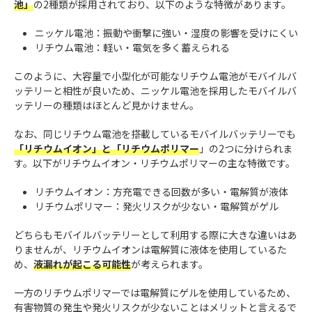
池」
の2種類が採用されており、以下のような特徴があります。
ニッケル電池：振動や衝撃に強い・湿度の影響を受けにくい
リチウム電池：軽い・電気を多く蓄えられる
このように、大容量で小型化が可能なリチウム電池がモバイルバ
ッテリーと相性が良いため、ニッケル電池を採用したモバイルバ
ッテリーの種類はほとんど見かけません。
なお、同じリチウム電池を搭載しているモバイルバッテリーでも
「リチウムイオン」と「リチウムポリマー
」の2つに分けられま
す。以下がリチウムイオン・リチウムポリマーの主な特徴です。
リチウムイオン：方充電できる回数が多い・電解質が液体
リチウムポリマー：発火リスクが少ない・電解質がゲル
どちらもモバイルバッテリーとして利用する際に大きな違いはあ
りませんが、リチウムイオンは電解質に液体を使用しているた
め、
液漏れが起こる可能性
が考えられます。
一方のリチウムポリマーでは電解質にゲルを使用しているため、
有害物質の発生や発火リスクが少ないことはメリットと言えるで