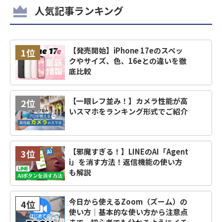
人気記事ランキング
【発売開始】iPhone 17eのスペッ
1位
クやサイズ、色、16eとの違いを徹
底比較
【一眼レフ並み！】カメラ性能が高
2位
いスマホをランキング形式でご紹介
【邪魔すぎる！】LINEのAI「Agent
3位
i」を消す方法！返信機能の使い方
も解説
今日から使えるZoom（ズーム）の
4位
使い方｜基本的な使い方から注意点