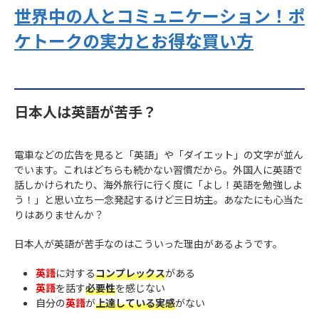
世界中の人とコミュニケーション！ポ
ケトークの実力とお得な買い方
日本人は英語が苦手？
電車などの広告を見ると「英語」や「ダイエット」の文字が並ん
でいます。これはどちらも続かない習慣だから。外国人に英語で
話しかけられたり、海外旅行に行く度に「よし！英語を勉強しよ
う！」と思い立ち一念発起するけど三日坊主。あなたにも心当た
りはありませんか？
日本人が英語が苦手なのはこういった理由があるようです。
英語
に対する
コンプレックス
がある
英語
を話す
必要性
を感じない
自分の
英語
が
上達している実感
がない