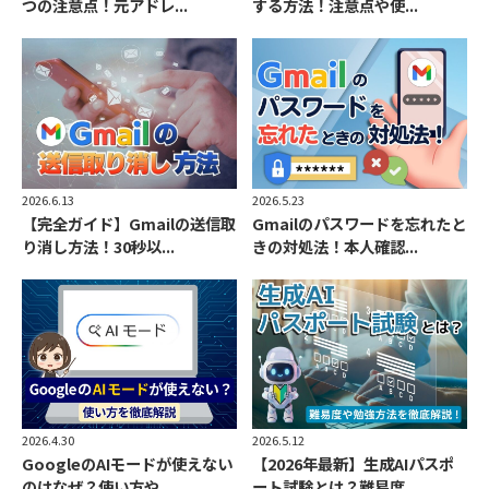
つの注意点！元アドレ...
する方法！注意点や使...
2026.6.13
2026.5.23
【完全ガイド】Gmailの送信取
Gmailのパスワードを忘れたと
り消し方法！30秒以...
きの対処法！本人確認...
2026.4.30
2026.5.12
GoogleのAIモードが使えない
【2026年最新】生成AIパスポ
のはなぜ？使い方や...
ート試験とは？難易度...