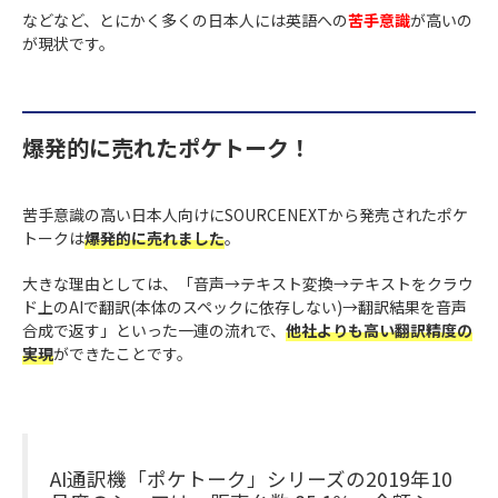
などなど、とにかく多くの日本人には英語への
苦手意識
が高いの
が現状です。
爆発的に売れたポケトーク！
苦手意識の高い日本人向けにSOURCENEXTから発売されたポケ
トークは
爆発的に売れました
。
大きな理由としては、「音声→テキスト変換→テキストをクラウ
ド上のAIで翻訳(本体のスペックに依存しない)→翻訳結果を音声
合成で返す」といった一連の流れで、
他社よりも高い翻訳精度の
実現
ができたことです。
AI通訳機「ポケトーク」シリーズの2019年10