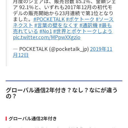
月度のシェアは、販売台数 85.1％、金額シェ
ア 92.1％と、いずれも2017年12月の初代モ
デルの販売開始から23月連続で第1位となり
ました。
#POCKETALK
#ポケトーク
#ソース
ネクスト
#言葉の壁をなくす
#通訳機
#最も
売れている
#No1
#世界とポケトークしよう
pic.twitter.com/MPpwXXgzio
— POCKETALK (@pocketalk_jp)
2019年11
月12日
グローバル通信2年付き？なし？なにが違う
の？
グローバル通信2年付き