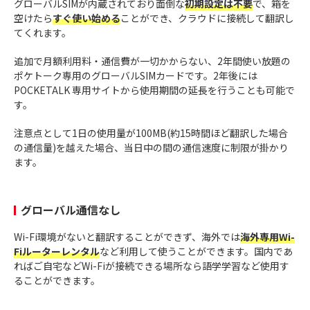
グローバルSIMが内蔵されており面倒な
初期設定は不要
で、箱を
空けたら
すぐ使い始める
ことができ、クラウドに接続して翻訳し
てくれます。
追加で月額利用料・通信費が一切かからない、2年間使い放題の
ポケトーク専用のグローバルSIMカードです。2年後には
POCKETALK 専用サイトから使用期間の延長を行うことも可能で
す。
注意点として1日の使用量が100MB(約15時間ほど翻訳した場合
の通信量)を越えた場合、当日中の間の通信速度に制限が掛かり
ます。
グローバル通信なし
Wi-Fi環境がないと翻訳することができず、海外では
海外専用Wi-
Fiルーターレンタル
など利用して使うことができます。国内であ
ればご自宅などWi-Fiが接続できる場所なら語学学習など使用す
ることができます。