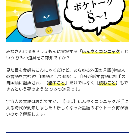
みなさんは漫画ドラえもんに登場する「
ほんやくコンニャク
」と
いう ひみつ道具をご存知ですか？
見た目も食感もこんにゃくだけど、あらゆる外国の言語(宇宙人
の言語を含む)を自国語として翻訳し、自分が話す言語は相手の
自国語に翻訳され、【
話すこと
】だけではなく【
読むこと
】もで
きるという夢のような ひみつ道具です。
宇宙人の言語はまだですが、【ほぼ】ほんやくコンニャクが手に
入る時代が到来しました！新しくなった話題のポケトーク何が凄
いのか？解説します。