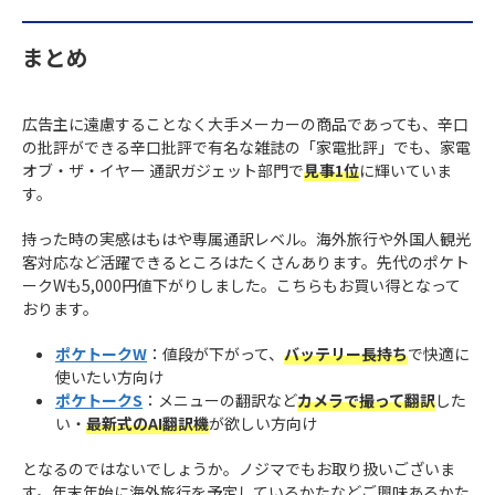
まとめ
広告主に遠慮することなく大手メーカーの商品であっても、辛口
の批評ができる辛口批評で有名な雑誌の「家電批評」でも、家電
オブ・ザ・イヤー 通訳ガジェット部門で
見事1位
に輝いていま
す。
持った時の実感はもはや専属通訳レベル。海外旅行や外国人観光
客対応など活躍できるところはたくさんあります。先代のポケト
ークWも5,000円値下がりしました。こちらもお買い得となって
おります。
ポケトークW
：値段が下がって、
バッテリー長持ち
で快適に
使いたい方向け
ポケトークS
：メニューの翻訳など
カメラで撮って翻訳
した
い・
最新式のAI翻訳機
が欲しい方向け
となるのではないでしょうか。ノジマでもお取り扱いございま
す。年末年始に海外旅行を予定しているかたなどご興味あるかた