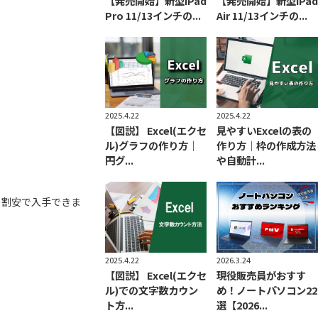
【発売開始】新型iPad
【発売開始】新型iPad
Pro 11/13インチの...
Air 11/13インチの...
2025.4.22
2025.4.22
【図説】 Excel(エクセ
見やすいExcelの表の
ル)グラフの作り方｜
作り方｜枠の作成方法
円グ...
や自動計...
り割安で入手できま
2026.3.24
2025.4.22
現役販売員がおすす
【図説】 Excel(エクセ
め！ノートパソコン22
ル)での文字数カウン
選【2026...
ト方...