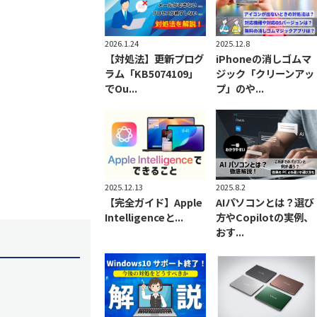
2026.1.24
2025.12.8
【対処法】更新プログ
iPhoneの消しゴムマ
ラム「KB5074109」
ジック「クリーンアッ
でOu...
プ」のや...
2025.12.13
2025.8.2
【完全ガイド】Apple
AIパソコンとは？選び
Intelligenceと...
方やCopilotの実例、
おす...