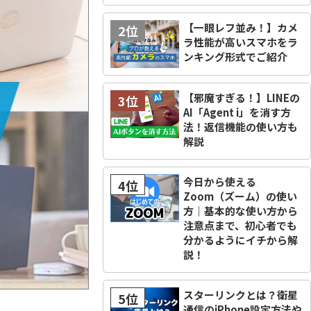
【一眼レフ並み！】カメ
2位
ラ性能が高いスマホをラ
ンキング形式でご紹介
【邪魔すぎる！】LINEの
3位
AI「Agent i」を消す方
法！返信機能の使い方も
解説
今日から使える
4位
Zoom（ズーム）の使い
方｜基本的な使い方から
注意点まで、初心者でも
分かるようにイチから解
説！
スターリンクとは？衛星
5位
通信のiPhone設定方法や