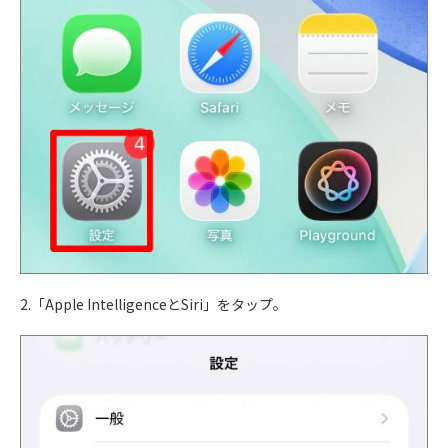
2.「Apple IntelligenceとSiri」をタップ。