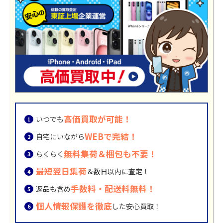
高価買取が可能！
いつでも
WEBで完結！
自宅にいながら
無料集荷＆梱包も不要！
らくらく
最短翌日集荷
＆数日以内に査定！
手数料・配送料無料！
返品も含め
個人情報保護を徹底
した安心買取！