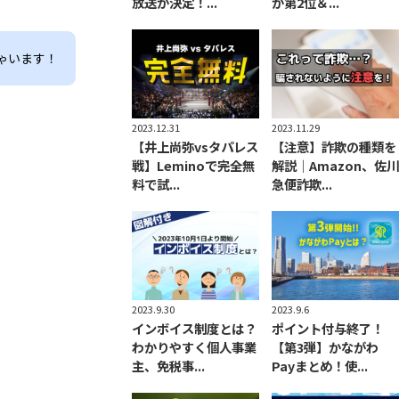
が第2位＆...
放送が決定！...
ゃいます！
2023.11.29
2023.12.31
【注意】詐欺の種類を
【井上尚弥vsタパレス
解説｜Amazon、佐川
戦】Leminoで完全無
急便詐欺...
料で試...
2023.9.30
2023.9.6
インボイス制度とは？
ポイント付与終了！
わかりやすく個人事業
【第3弾】かながわ
主、免税事...
Payまとめ！使...