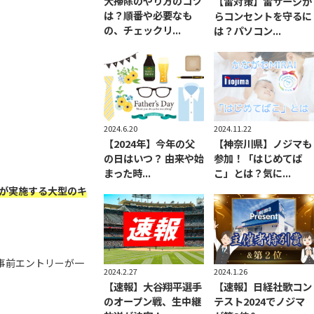
大掃除のやり方のコツ
【雷対策】雷サージか
は？順番や必要なも
らコンセントを守るに
の、チェックリ...
は？パソコン...
2024.6.20
2024.11.22
【2024年】今年の父
【神奈川県】ノジマも
の日はいつ？ 由来や始
参加！「はじめてば
まった時...
こ」とは？気に...
が実施する大型のキ
。
事前エントリーが一
2024.1.26
2024.2.27
【速報】日経社歌コン
【速報】大谷翔平選手
テスト2024でノジマ
のオープン戦、生中継