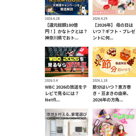
2026.6.18
2026.4.29
【還元総額180億
【2026年】 母の日は
円！】かなトクとは？
いつ？ギフト・プレゼ
神奈川県でおト...
ントに何...
2026.1.18
2026.3.4
節分はいつ？恵方巻
WBC 2026の放送をテ
き・豆まきの由来、
レビで見るには？
2026年の方角...
Netfl...