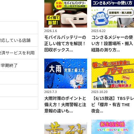
2026.1.6
2023.6.22
モバイルバッテリーの
コンさるメジャーの使
対応している店舗
正しい捨て方を解説！
い方！設置場所・搬入
回収ボックス...
経路の測り方...
決済サービスを利用
で早期終了
2023.7.3
2023.10.20
大雨対策のポイントと
【6/15放送】TBSテレ
備え方！大雨警報と注
ビ「櫻井・有吉 THE
意報の違いも...
夜会...