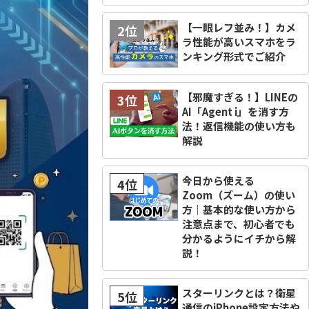
【一眼レフ並み！】カメ
2位
ラ性能が高いスマホをラ
ンキング形式でご紹介
【邪魔すぎる！】LINEの
3位
AI「Agent i」を消す方
法！返信機能の使い方も
解説
今日から使える
4位
Zoom（ズーム）の使い
方｜基本的な使い方から
注意点まで、初心者でも
分かるようにイチから解
説！
スターリンクとは？衛星
5位
通信のiPhone設定方法や