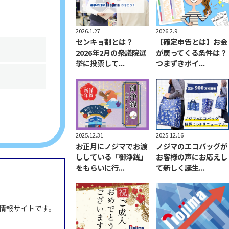
2026.1.27
2026.2.9
センキョ割とは？
【確定申告とは】お金
2026年2月の衆議院選
が戻ってくる条件は？
挙に投票して...
つまずきポイ...
2025.12.31
2025.12.16
お正月にノジマでお渡
ノジマのエコバッグが
ししている「御浄銭」
お客様の声にお応えし
をもらいに行...
て新しく誕生...
情報サイトです。