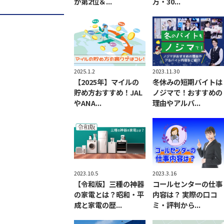
が第2位＆...
万・30...
2025.1.2
2023.11.30
【2025年】マイルの
冬休みの短期バイトは
貯め方おすすめ！JAL
ノジマで！おすすめの
やANA...
理由やアルバ...
2023.10.5
2023.3.16
【令和版】三種の神器
コールセンターの仕事
の家電とは？昭和・平
内容は？ 実際の口コ
成と家電の歴...
ミ・評判から...