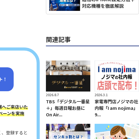
対応機種を徹底解説
関連記事
ト！
2026.3.1
2026.8.7
家電専門店ノジマの社
TBS「デジタル一番星
舗へご来店いた
内報「I am nojima」
＋」毎週日曜お昼に
ペーンを実施
9...
On Air...
く、登録すると