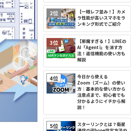
【一眼レフ並み！】カメ
2位
ラ性能が高いスマホをラ
ンキング形式でご紹介
【邪魔すぎる！】LINEの
3位
AI「Agent i」を消す方
法！返信機能の使い方も
解説
今日から使える
4位
Zoom（ズーム）の使い
方｜基本的な使い方から
注意点まで、初心者でも
分かるようにイチから解
説！
スターリンクとは？衛星
5位
通信のiPhone設定方法や