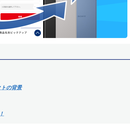
クトの背景
！