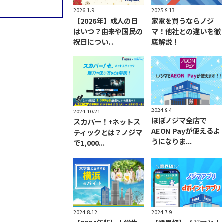
2026.1.9
2025.9.13
【2026年】成人の日
家電を買うならノジ
はいつ？由来や国民の
マ！他社との違いを徹
祝日につい...
底解説！
2024.9.4
2024.10.21
ほぼノジマ全店で
スカパー！+ネットス
AEON Payが使えるよ
ティックとは？ノジマ
うになりま...
で1,000...
2024.8.12
2024.7.9