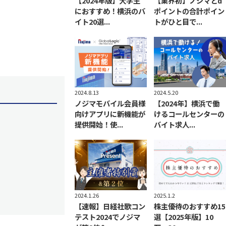
【2024年版】大学生
【業界初】ノジマとd
におすすめ！横浜のバ
ポイントの合計ポイン
イト20選...
トがひと目で...
2024.8.13
2024.5.20
ノジマモバイル会員様
【2024年】横浜で働
向けアプリに新機能が
けるコールセンターの
提供開始！使...
バイト求人...
2024.1.26
2025.1.2
【速報】日経社歌コン
株主優待のおすすめ15
テスト2024でノジマ
選【2025年版】10