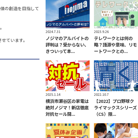
験価値の創造を目指して
た。
2023.9.26
2024.7.31
テレワークとは何の
ノジマのアルバイトの
させています。
略？語源や意味、リモ
評判は？受からない、
ートワークとの...
きついって本...
2025.1.14
2022.10.7
横浜市瀬谷区の家電は
【2022】プロ野球ク
絶対ノジマ！新店徹底
ライマックスシリーズ
対抗セール開...
（CS）限...