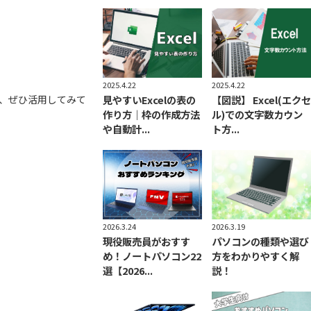
2025.4.22
2025.4.22
見やすいExcelの表の
、ぜひ活用してみて
【図説】 Excel(エクセ
作り方｜枠の作成方法
ル)での文字数カウン
や自動計...
ト方...
2026.3.24
2026.3.19
現役販売員がおすす
パソコンの種類や選び
め！ノートパソコン22
方をわかりやすく解
選【2026...
説！