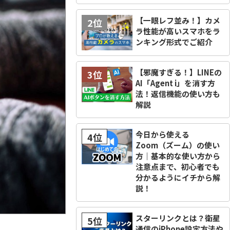
【一眼レフ並み！】カメ
2位
ラ性能が高いスマホをラ
ンキング形式でご紹介
【邪魔すぎる！】LINEの
3位
AI「Agent i」を消す方
法！返信機能の使い方も
解説
今日から使える
4位
Zoom（ズーム）の使い
方｜基本的な使い方から
注意点まで、初心者でも
分かるようにイチから解
説！
スターリンクとは？衛星
5位
通信のiPhone設定方法や