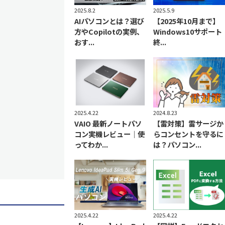
2025.5.9
2025.8.2
【2025年10月まで】
AIパソコンとは？選び
Windows10サポート
方やCopilotの実例、
終...
おす...
2025.4.22
2024.8.23
VAIO 最新ノートパソ
【雷対策】雷サージか
コン実機レビュー｜使
らコンセントを守るに
ってわか...
は？パソコン...
2025.4.22
2025.4.22