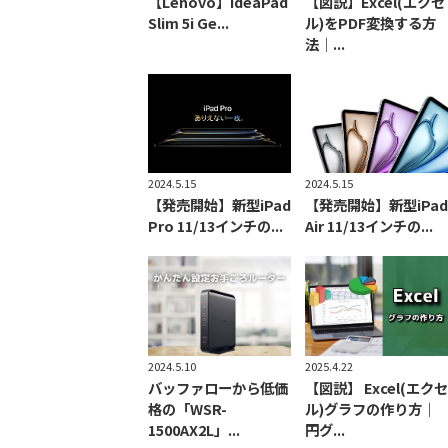
【Lenovo】IdeaPad
【図説】Excel(エクセ
Slim 5i Ge...
ル)をPDF変換する方
法｜...
2024.5.15
2024.5.15
【発売開始】新型iPad
【発売開始】新型iPad
Pro 11/13インチの...
Air 11/13インチの...
2024.5.10
2025.4.22
バッファローから低価
【図説】 Excel(エクセ
格の「WSR-
ル)グラフの作り方｜
1500AX2L」...
円グ...