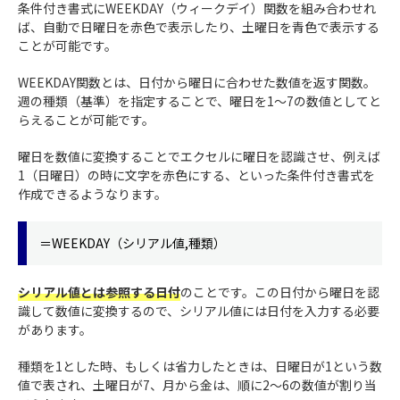
条件付き書式にWEEKDAY（ウィークデイ）関数を組み合わせれ
ば、自動で日曜日を赤色で表示したり、土曜日を青色で表示する
ことが可能です。
WEEKDAY関数とは、日付から曜日に合わせた数値を返す関数。
週の種類（基準）を指定することで、曜日を1～7の数値としてと
らえることが可能です。
曜日を数値に変換することでエクセルに曜日を認識させ、例えば
1（日曜日）の時に文字を赤色にする、といった条件付き書式を
作成できるようなります。
＝WEEKDAY（シリアル値,種類）
シリアル値とは参照する日付
のことです。この日付から曜日を認
識して数値に変換するので、シリアル値には日付を入力する必要
があります。
種類を1とした時、もしくは省力したときは、日曜日が1という数
値で表され、土曜日が7、月から金は、順に2～6の数値が割り当