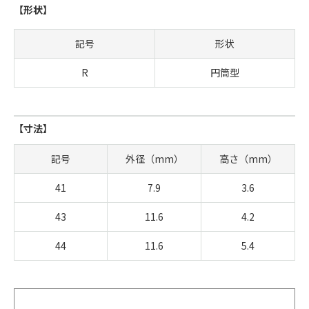
【形状】
記号
形状
R
円筒型
【寸法】
記号
外径（mm）
高さ（mm）
41
7.9
3.6
43
11.6
4.2
44
11.6
5.4