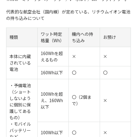
代表的な航空会社（国内線）が定めている、リチウムイオン電池
の持ち込みについて
ワット時定
機内への持
種類
お預け
格量（Wh）
ち込み
160Whを超
本体に内蔵
×
×
えるもの
されている
電池
160Wh以下
〇
〇
・予備電池
（ショート
100Whを超
〇（2個ま
しないよう
え、160Wh
×
で）
に個別に保
以下
護してある
もの）
・モバイル
バッテリー
100Wh以下
〇
×
など