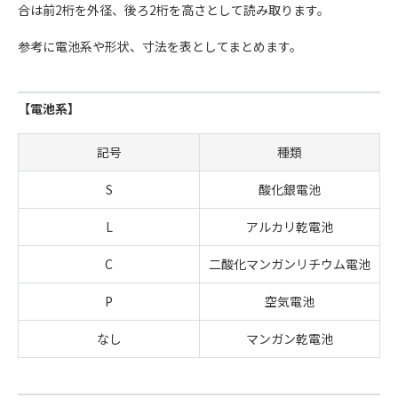
合は前2桁を外径、後ろ2桁を高さとして読み取ります。
参考に電池系や形状、寸法を表としてまとめます。
【電池系】
記号
種類
S
酸化銀電池
L
アルカリ乾電池
C
二酸化マンガンリチウム電池
P
空気電池
なし
マンガン乾電池