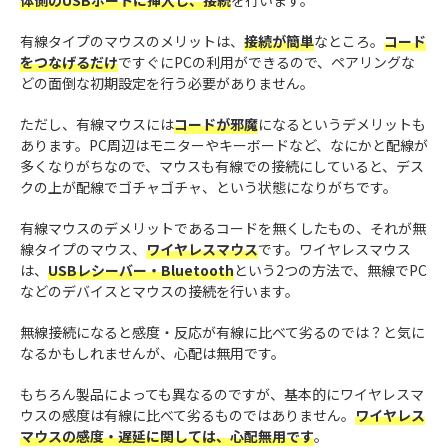
体側のUSBポートに挿入し、接続
を行います。
有線タイプのマウスのメリットは、
接続が簡単
なところ。
コード
をつなげるだけ
ですぐにPCの利用ができるので、ペアリングな
どの面倒な初期設定を行う必要がありません。
ただし、有線マウスには
コードが邪魔
になるというデメリットも
あります。PC周辺はモニターやキーボードなど、なにかと配線が
多くなりがちなので、マウスも有線での接続にしていると、デス
クの上が配線でゴチャゴチャ、という状態になりがちです。
有線マウスのデメリットであるコードを無くしたもの、それが無
線タイプのマウス、
ワイヤレスマウス
です。ワイヤレスマウス
は、
USBレシーバー・Bluetooth
という2つの方法で、無線でPC
などのデバイスとマウスの接続を行います。
無線接続になると感度・反応が有線に比べて劣るのでは？と気に
なるかもしれませんが、心配は無用です。
もちろん製品によっても異なるのですが、基本的にワイヤレスマ
ウスの感度は有線に比べて劣るものではありません。
ワイヤレス
マウスの感度・遅延に関しては、心配無用です
。