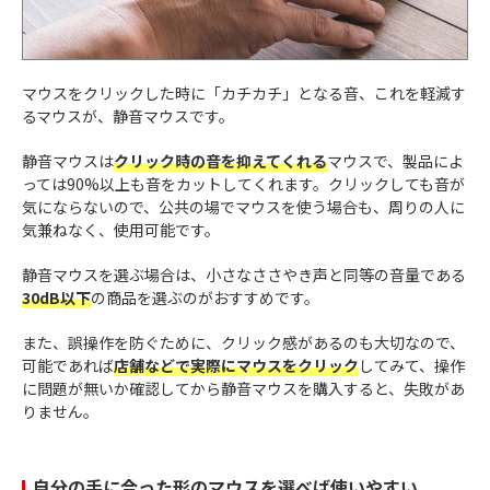
マウスをクリックした時に「カチカチ」となる音、これを軽減す
るマウスが、静音マウスです。
静音マウスは
クリック時の音を抑えてくれる
マウスで、製品によ
っては90%以上も音をカットしてくれます。クリックしても音が
気にならないので、公共の場でマウスを使う場合も、周りの人に
気兼ねなく、使用可能です。
静音マウスを選ぶ場合は、小さなささやき声と同等の音量である
30dB以下
の商品を選ぶのがおすすめです。
また、誤操作を防ぐために、クリック感があるのも大切なので、
可能であれば
店舗などで実際にマウスをクリック
してみて、操作
に問題が無いか確認してから静音マウスを購入すると、失敗があ
りません。
自分の手に合った形のマウスを選べば使いやすい