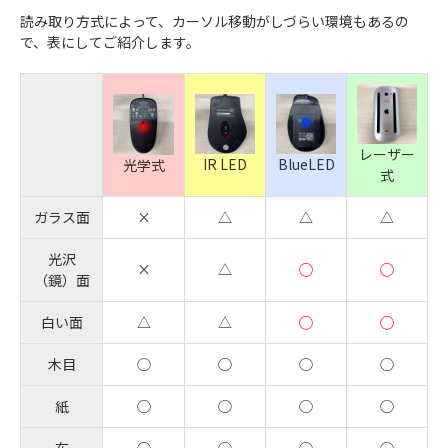
読み取り方式によって、カーソル移動がしづらい環境もあるの
で、表にしてご紹介します。
レーザー
IR LED
BlueLED
光学式
式
ガラス面
×
△
△
△
光沢
×
△
◯
◯
（鏡）面
白い面
△
△
◯
◯
木目
◯
◯
◯
◯
紙
◯
◯
◯
◯