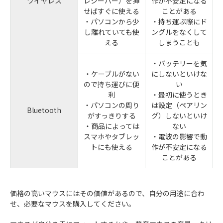
ワイヤレス
レシーバー）を挿
作が不安定になる
せばすぐに使える
ことがある
・パソコンから少
・持ち運ぶ際にド
し離れていても使
ングルをなくして
える
しまうことも
・バッテリーを気
・ケーブルがない
にしないといけな
ので持ち運びに便
い
利
・最初に使うとき
・パソコンの周り
は設定（ペアリン
Bluetooth
がすっきりする
グ）しないといけ
・商品によっては
ない
スマホやタブレッ
・電波の影響で動
トにも使える
作が不安定になる
ことがある
価格の高いマウスにはその価値があるので、自分の用途に合わ
せ、必要なマウスを購入してください。