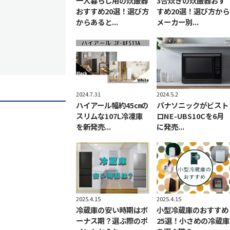
一人暮らし用の炊飯器
3合炊きの炊飯器おす
おすすめ20選！選び方
すめ20選！選び方から
からあると...
メーカー別...
2024.7.31
2024.5.2
ハイアール幅約45㎝の
パナソニックがビスト
スリムな107L冷凍庫
ロNE-UBS10Cを6月
を新発売...
に発売...
2025.4.15
2025.4.15
冷蔵庫の安い時期はボ
小型冷蔵庫のおすすめ
ーナス期？選ぶ際のポ
25選！小さめの冷蔵庫