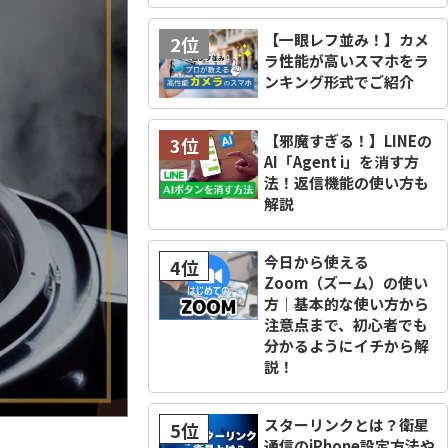
【一眼レフ並み！】カメ
2位
ラ性能が高いスマホをラ
ンキング形式でご紹介
【邪魔すぎる！】LINEの
3位
AI「Agent i」を消す方
法！返信機能の使い方も
解説
今日から使える
4位
Zoom（ズーム）の使い
方｜基本的な使い方から
注意点まで、初心者でも
分かるようにイチから解
説！
スターリンクとは？衛星
5位
通信のiPhone設定方法や