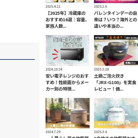
2025.4.21
2025.2.6
【2025年】冷蔵庫の
バレンタインデーの由
おすすめ16選｜容量、
来は？いつ？海外との
家族人数...
違いや本当の...
2024.10.24
2025.3.28
安い電子レンジのおす
土鍋ご泡火炊き
すめ！性能面からメー
「JRX-G100」を実食
カー別の特徴...
レビュー！価...
2024.7.29
2025.3.4