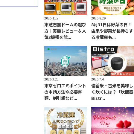
2025.11.7
2025.8.29
東芝石窯ドームの選び
8月31日は野菜の日！
方｜実機レビュー＆人
由来や野菜が長持ちす
気3機種を競...
る冷蔵庫も...
2026.3.23
2025.7.4
東京ゼロエミポイント
備蓄米・古米を美味し
の申請方法や必要書
く炊くには？「炊飯器
類、割引額など...
Bistr...