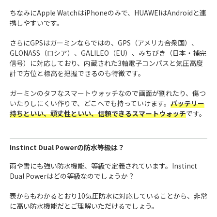
ちなみにApple WatchはiPhoneのみで、HUAWEIはAndroidと連
携しやすいです。
さらにGPSはガーミンならではの、GPS（アメリカ合衆国）、
GLONASS（ロシア）、GALILEO（EU）、みちびき（日本・補完
信号）に対応しており、内蔵された3軸電子コンパスと気圧高度
計で方位と標高を把握できるのも特徴です。
ガーミンのタフなスマートウォッチなので画面が割れたり、傷つ
いたりしにくい作りで、どこへでも持っていけます。
バッテリー
持ちといい、頑丈性といい、信頼できるスマートウォッチ
です。
Instinct Dual Powerの防水等級は？
雨や雪にも強い防水機能、等級で定義されています。Instinct
Dual Powerはどの等級なのでしょうか？
表からもわかるとおり10気圧防水に対応していることから、非常
に高い防水機能だとご理解いただけるでしょう。