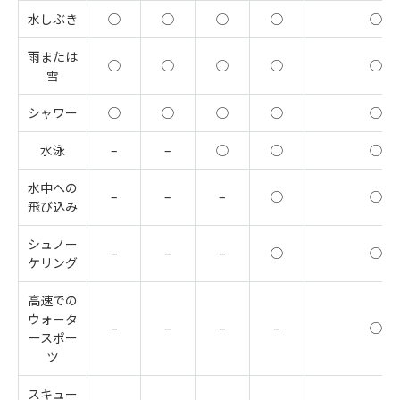
水しぶき
◯
◯
◯
◯
◯
雨または
◯
◯
◯
◯
◯
雪
シャワー
◯
◯
◯
◯
◯
水泳
–
–
◯
◯
◯
水中への
–
–
–
◯
◯
飛び込み
シュノー
–
–
–
◯
◯
ケリング
高速での
ウォータ
–
–
–
–
◯
ースポー
ツ
スキュー