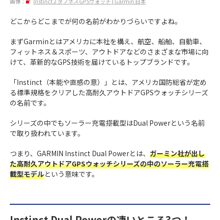
画像：
Instinct 2 タフネスGPSウォッチ | Garmin 日本
どこからどこまでが何の名前がわかりづらいですよね。
まずGarminとはアメリカに本社を構え、航空、船舶、自動車、
フィットネス＆スポーツ、アウトドアなどのさまざまな市場に向
けて、革新的なGPS技術を届けているトップブランドです。
「Instinct（本能や直感の意）」とは、アメリカ国防総省が定め
る標準規格をクリアした高耐久アウトドアGPSウォッチシリーズ
の名前です。
シリーズの中でもソーラー充電搭載型はDual Powerという名前
で取り扱われています。
つまり、GARMIN Instinct Dual Powerとは、
ガーミン社が出し
た高耐久アウトドアGPSウォッチシリーズの中のソーラー充電搭
載型モデル
という意味です。
Instinct Dual Powerの凄いところ3つ！