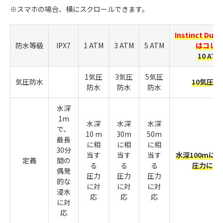
※スマホの場合、横にスクロールできます。
Instinct Dual
防水等級
IPX7
1 ATM
3 ATM
5 ATM
はコレ
10 ATM
1気圧
3気圧
5気圧
気圧防水
10気圧防
防水
防水
防水
水深
1m
水深
水深
水深
で、
10 m
30m
50m
最長
に相
に相
に相
30分
当す
当す
当す
水深100mに
定義
間の
る
る
る
圧力に対
偶発
圧力
圧力
圧力
的な
に対
に対
に対
浸水
応
応
応
に対
応