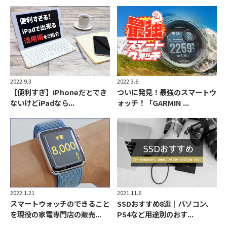
2022.9.3
2022.3.6
【便利すぎ】iPhoneだとでき
ついに発見！最強のスマートウ
ないけどiPadなら...
ォッチ！「GARMIN ...
2022.1.21
2021.11.6
スマートウォッチのできること
SSDおすすめ8選｜パソコン、
を現役の家電専門店の販売...
PS4など用途別のおす...