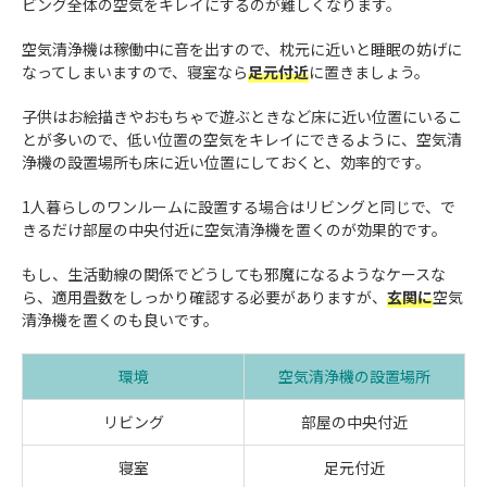
ビング全体の空気をキレイにするのが難しくなります。
空気清浄機は稼働中に音を出すので、枕元に近いと睡眠の妨げに
なってしまいますので、寝室なら
足元付近
に置きましょう。
子供はお絵描きやおもちゃで遊ぶときなど床に近い位置にいるこ
とが多いので、低い位置の空気をキレイにできるように、空気清
浄機の設置場所も床に近い位置にしておくと、効率的です。
1人暮らしのワンルームに設置する場合はリビングと同じで、で
きるだけ部屋の中央付近に空気清浄機を置くのが効果的です。
もし、生活動線の関係でどうしても邪魔になるようなケースな
ら、適用畳数をしっかり確認する必要がありますが、
玄関に
空気
清浄機を置くのも良いです。
環境
空気清浄機の設置場所
リビング
部屋の中央付近
寝室
足元付近