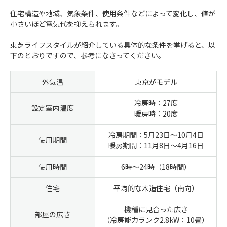
住宅構造や地域、気象条件、使用条件などによって変化し、値が
小さいほど電気代を抑えられます。
東芝ライフスタイルが紹介している具体的な条件を挙げると、以
下のとおりですので、参考になさってください。
外気温
東京がモデル
冷房時：27度
設定室内温度
暖房時：20度
冷房期間：5月23日～10月4日
使用期間
暖房期間：11月8日～4月16日
使用時間
6時～24時（18時間）
住宅
平均的な木造住宅（南向）
機種に見合った広さ
部屋の広さ
（冷房能力ランク2.8kW：10畳）