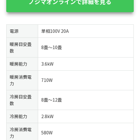
ノジマオンラインで詳細を見る
電源
単相100V 20A
暖房目安畳
8畳～10畳
数
暖房能力
3.6kW
暖房消費電
710W
力
冷房目安畳
8畳～12畳
数
冷房能力
2.8kW
冷房消費電
580W
力