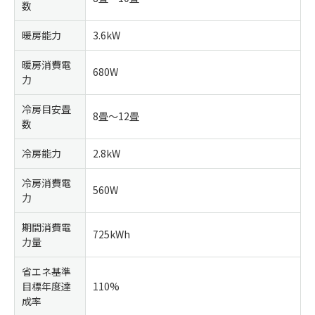
数
暖房能力
3.6kW
暖房消費電
680W
力
冷房目安畳
8畳～12畳
数
冷房能力
2.8kW
冷房消費電
560W
力
期間消費電
725kWh
力量
省エネ基準
目標年度達
110%
成率