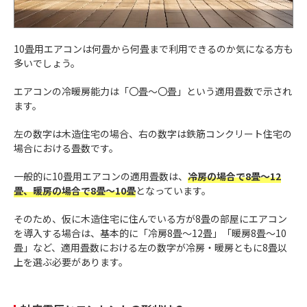
10畳用エアコンは何畳から何畳まで利用できるのか気になる方も
多いでしょう。
エアコンの冷暖房能力は「〇畳～〇畳」という適用畳数で示され
ます。
左の数字は木造住宅の場合、右の数字は鉄筋コンクリート住宅の
場合における畳数です。
一般的に10畳用エアコンの適用畳数は、
冷房の場合で8畳～12
畳、暖房の場合で8畳～10畳
となっています。
そのため、仮に木造住宅に住んでいる方が8畳の部屋にエアコン
を導入する場合は、基本的に「冷房8畳～12畳」「暖房8畳～10
畳」など、適用畳数における左の数字が冷房・暖房ともに8畳以
上を選ぶ必要があります。