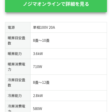
ノジマオンラインで詳細を見る
電源
単相100V 20A
暖房目安畳
8畳～10畳
数
暖房能力
3.6kW
暖房消費電
710W
力
冷房目安畳
8畳～12畳
数
冷房能力
2.8kW
冷房消費電
580W
力