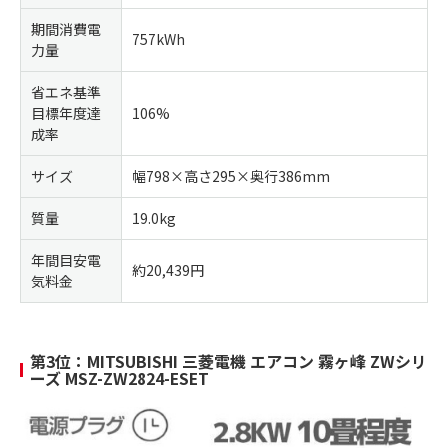
期間消費電
757kWh
力量
省エネ基準
目標年度達
106%
成率
サイズ
幅798×高さ295×奥行386mm
質量
19.0kg
年間目安電
約20,439円
気料金
第3位：MITSUBISHI 三菱電機 エアコン 霧ヶ峰 ZWシリ
ーズ MSZ-ZW2824-ESET