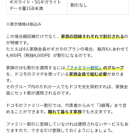
ギガライト・5Gギガライト
割引なし
データ量1GB未満
※表示価格は税込み
この場合親回線だけでなく、
家族の回線それぞれで割引される
の
が特徴です。
たとえば4人家族全員がギガホのプランの場合、毎月4人あわせて
4,400円（税抜4,000円）が割引になるのです。
家族の分も割引を適用するには
「ファミリー割引」
のグループ
を、ドコモのスマホを使っている
家族全員で組む必要
がありま
す。
そのグループ内のだれか一人でもドコモ光を契約すれば、家族全
員にセット割が適用されるのです。
ドコモのファミリー割引では、代表者からみて「3親等」まで含
めることができます。
離れて暮らす家族
でも大丈夫です。
ファミリー割引に登録していなければ適用されないサービスもあ
りますので、できるだけ登録しておくようにしましょう。