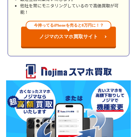
他社を常にモニタリングしているので高価買取が可
能！
今持ってるiPhoneを売ると8万円に！？
ノジマのスマホ買取サイト