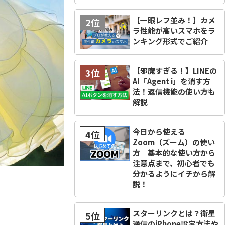
【一眼レフ並み！】カメ
2位
ラ性能が高いスマホをラ
ンキング形式でご紹介
【邪魔すぎる！】LINEの
3位
AI「Agent i」を消す方
法！返信機能の使い方も
解説
今日から使える
4位
Zoom（ズーム）の使い
方｜基本的な使い方から
注意点まで、初心者でも
分かるようにイチから解
説！
スターリンクとは？衛星
5位
通信のiPhone設定方法や