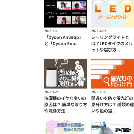
2023.2.3
2024.3.29
「Dyson Airwrap」
シーリングライトと
と「Dyson Sup...
は？LEDタイプのメリ
ットや選び方...
2023.1.24
2022.11.5
洗濯機のイヤな臭いの
間違いを防ぐ蛍光灯の
原因は？ 簡単な取り方
見分け方は？ 種類の違
や洗浄方法...
いや色の選...