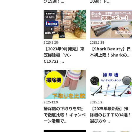
グ15選！...
10選！ド...
2025.3.28
2025.3.28
【2023年9月発売】東
【Shark Beauty】日
芝掃除機「VC-
本初上陸！Sharkの...
CLX72」...
2025.12.9
2025.1.2
掃除機の下取りを5社
【2025年最新版】掃
で徹底比較！ キャンペ
除機のおすすめ34選！
ーン活用で...
選び方や...